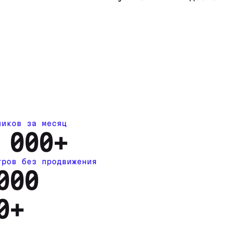
чиков за месяц
 000+
тров без продвижения
000
0+