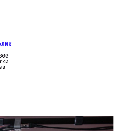
олик
300
тки
ез